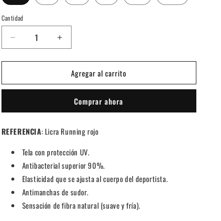
Cantidad
Cantidad
Reducir
Aumentar
cantidad
cantidad
para
para
Agregar al carrito
LICRA
LICRA
RUNNING
RUNNING
&#39;ROJO&#39;
&#39;ROJO&#39;
Comprar ahora
REFERENCIA
: Licra Running rojo
Tela con protección UV.
Antibacterial superior 90%.
Elasticidad que se ajusta al cuerpo del deportista.
Antimanchas de sudor.
Sensación de fibra natural (suave y fría).