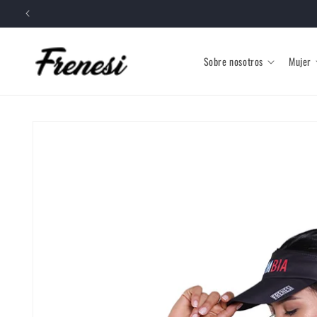
Ir
directamente
al contenido
Sobre nosotros
Mujer
Ir
directamente
a la
información
del producto