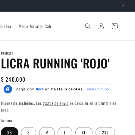
Iniciar
Carrito
onaliza
Media Maratón Cali
sesión
FRENESI
LICRA RUNNING 'ROJO'
Precio
$ 240.000
habitual
Impuestos incluidos. Los
gastos de envío
se calculan en la pantalla de
pago.
Tamaño
XS
S
M
L
XL
2XL