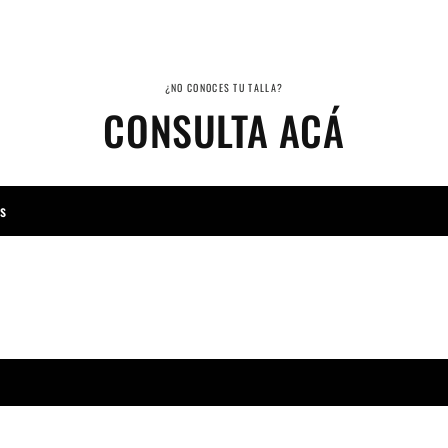
¿NO CONOCES TU TALLA?
CONSULTA ACÁ
as
Facebook
Instagram
YouTube
TikTok