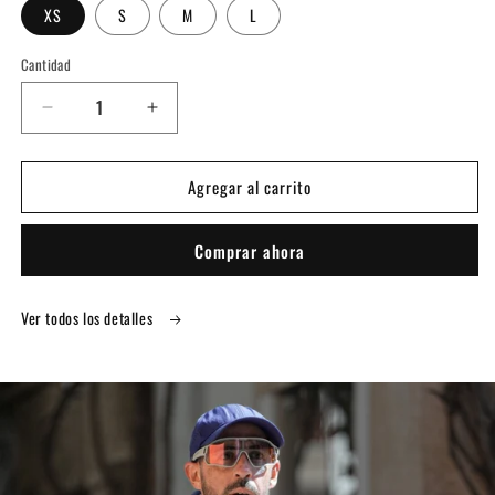
XS
S
M
L
Cantidad
Cantidad
Reducir
Aumentar
cantidad
cantidad
para
para
Agregar al carrito
BLUSA
BLUSA
CORTA
CORTA
CALI
CALI
Comprar ahora
DAY
DAY
Ver todos los detalles