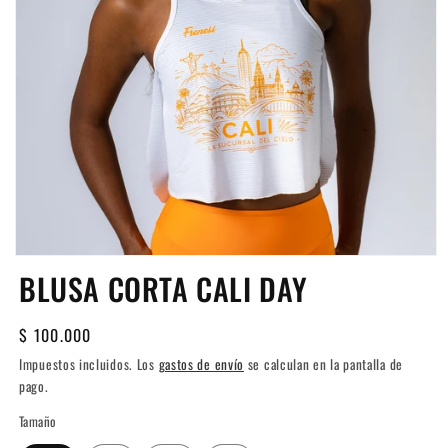
Abrir
BLUSA CORTA CALI DAY
elemento
multimedia
1
en
Precio
$ 100.000
una
ventana
habitual
Impuestos incluidos. Los
gastos de envío
se calculan en la pantalla de
modal
pago.
Tamaño