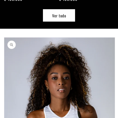
habitual
habitual
Ver todo
Ir
directamente
a la
información
del producto